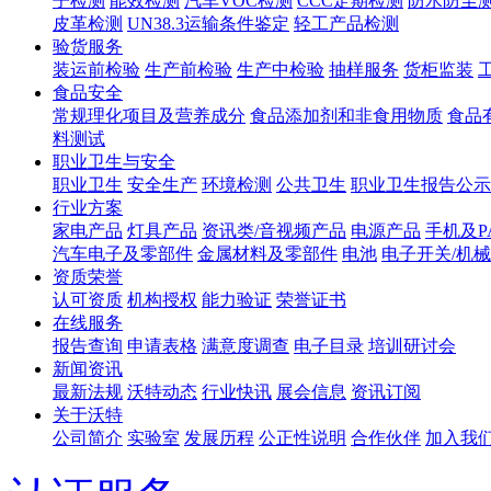
子检测
能效检测
汽车VOC检测
CCC定期检测
防水防尘
皮革检测
UN38.3运输条件鉴定
轻工产品检测
验货服务
装运前检验
生产前检验
生产中检验
抽样服务
货柜监装
食品安全
常规理化项目及营养成分
食品添加剂和非食用物质
食品
料测试
职业卫生与安全
职业卫生
安全生产
环境检测
公共卫生
职业卫生报告公示
行业方案
家电产品
灯具产品
资讯类/音视频产品
电源产品
手机及P
汽车电子及零部件
金属材料及零部件
电池
电子开关/机
资质荣誉
认可资质
机构授权
能力验证
荣誉证书
在线服务
报告查询
申请表格
满意度调查
电子目录
培训研讨会
新闻资讯
最新法规
沃特动态
行业快讯
展会信息
资讯订阅
关于沃特
公司简介
实验室
发展历程
公正性说明
合作伙伴
加入我